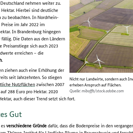
 Deutschland nehmen weiter zu.
 Hektar. Hierbei sind deutliche
 zu beobachten. In Nordrhein-
 Preise im Jahr 2022 im
Hektar. In Brandenburg hingegen
fällig. Die Daten aus den Ländern
ie Preisanstiege sich auch 2023
rdwerte erreichen – die
h
.
en ziehen auch eine Erhöhung der
eits seit Jahrzehnten. So stiegen
Nicht nur Landwirte, sondern auch In
ftliche Nutzflächen
zwischen 2007
erheben Anspruch auf Flächen.
Quelle: miboffb/stock.adobe.com
auf 288 Euro pro Hektar. 2020
ektar, auch dieser Trend setzt sich fort.
tes Gut
t es
verschiedene Gründe
dafür, dass die Bodenpreise in den vergange
er am Thünen-Institut für Ländliche Räume in Braunschweig und forsc