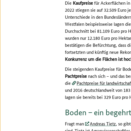
Die
Kaufpreise
für Ackerflächen in
2022 stiegen sie auf 32.509 Euro je
Unterschiede in den Bundesländern
Westfalen beispielsweise lagen die
Durchschnitt bei 81.109 Euro pro 
wurden nur 12.180 Euro pro Hektar 
bestätigen die Befürchtung, dass d
fortsetzten und künftig neue Reko
Konkurrenz um die Flächen ist hoc
Die steigenden Kaufpreise für Bod
Pachtpreise
nach sich – und das ber
die
Pachtpreise für landwirtscha
und 2016 deutschlandweit von 183 
lagen sie bereits bei 329 Euro pro H
Boden – ein begehr
Fragt man
Andreas Tietz
, so gib
sind. Tietz ist Agrarwissenschaftl