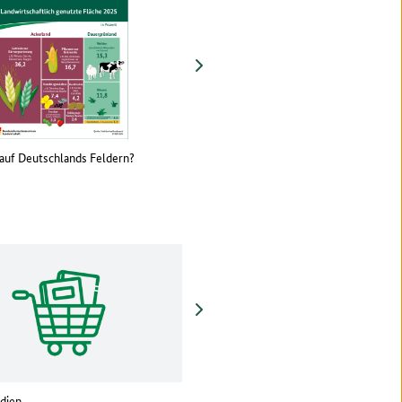
vor
auf Deutschlands Feldern?
Bodenzustandserhebung: So viel Humus 
unter deutschen Äckern und Wiesen
vor
dien
BZL-YouTube-Kanal