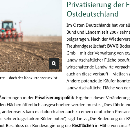
Privatisierung der 
Ostdeutschland
Im Osten Deutschlands hat vor all
Bund und Ländern seit 2007 sehr s
beigetragen. Nach der Wiederver
Treuhandgesellschaft
BVVG
Boden
GmbH mit der Verwaltung von etw
landwirtschaftlicher Fläche beauf
wirtschaftende Landwirte verpac
auch an diese verkauft – vielfach 
irte – doch der Konkurrenzdruck ist
Andere potenzielle Käufer konnt
landwirtschaftliche Fläche von d
 Änderungen in der
Privatisierungspolitik
. Ergebnis dieser Veränderung
en Flächen öffentlich ausgeschrieben werden musste. „Dies führte ei
 andererseits kam es dadurch aber auch zu einem deutlichen Preisan
ise sehr ertragsstarken Böden boten“, sagt Tietz. „Die Bedeutung der 
laut Beschluss der Bundesregierung die
Restflächen
in Höhe von circa 