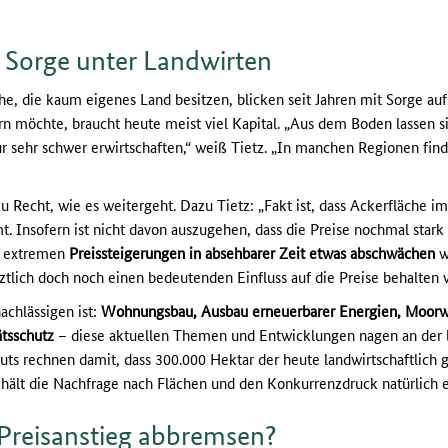
– Sorge unter Landwirten
he, die kaum eigenes Land besitzen, blicken seit Jahren mit Sorge auf
rn möchte, braucht heute meist viel Kapital. „Aus dem Boden lassen 
ur sehr schwer erwirtschaften,“ weiß Tietz. „In manchen Regionen find
zu Recht, wie es weitergeht. Dazu Tietz: „Fakt ist, dass Ackerfläche 
 Insofern ist nicht davon auszugehen, dass die Preise nochmal stark
ie extremen
Preissteigerungen in absehbarer Zeit etwas abschwächen
w
tztlich doch noch einen bedeutenden Einfluss auf die Preise behalten 
achlässigen ist:
Wohnungsbau, Ausbau erneuerbarer Energien, Moorw
ätsschutz
– diese aktuellen Themen und Entwicklungen nagen an der l
uts rechnen damit, dass 300.000 Hektar der heute landwirtschaftlich 
hält die Nachfrage nach Flächen und den Konkurrenzdruck natürlich e
 Preisanstieg abbremsen?