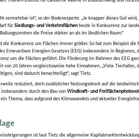
cht vermehrbar ist“, so der Bodenexperte. „Je knapper dieses Gut wir
darf für
Siedlungs- und Verkehrsflächen
heute in Konkurrenz zur landw
Ballungszentren die Preise stärker an als im ländlichen Raum.“
 die Konkurrenz um Flächen immer größer. So hat zum Beispiel die 
s Erneuerbare Energien Gesetzes (EEG) insbesondere in Regionen, d
rrenz um die Flächen geführt. Die Förderung im Rahmen des EEG gar
it von 20 Jahren vergleichsweise hohe Einnahmen. „Viele Tierhalter, d
tigen, sind dadurch benachteiligt“, sagt Tietz.
weile reduziert, doch zusätzlicher Nutzungsdruck auf die landwirtsc
s insbesondere durch den Bau von
Windkraft- und Freiflächenphotovo
ein Thema, dass aufgrund des Klimawandels und aktueller Energiefr
lage
issteigerungen ist laut Tietz die allgemeine Kapitalmarktentwicklung