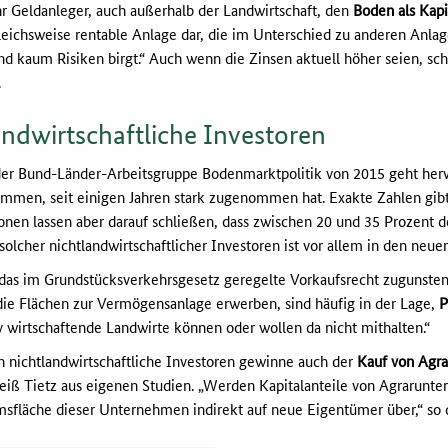
 Geldanleger, auch außerhalb der Landwirtschaft, den
Boden als Kapi
rgleichsweise rentable Anlage dar, die im Unterschied zu anderen Anl
 kaum Risiken birgt.“ Auch wenn die Zinsen aktuell höher seien, schla
.
ndwirtschaftliche Investoren
der Bund-Länder-Arbeitsgruppe Bodenmarktpolitik von 2015 geht hervo
tammen, seit einigen Jahren stark zugenommen hat. Exakte Zahlen gib
nen lassen aber darauf schließen, dass zwischen 20 und 35 Prozent d
 solcher nichtlandwirtschaftlicher Investoren ist vor allem in den ne
das im Grundstücksverkehrsgesetz geregelte Vorkaufsrecht zugunste
 die Flächen zur Vermögensanlage erwerben, sind häufig in der Lage,
P
v wirtschaftende Landwirte können oder wollen da nicht mithalten.“
 nichtlandwirtschaftliche Investoren gewinne auch der
Kauf von Agr
iß Tietz aus eigenen Studien. „Werden Kapitalanteile von Agrarunte
msfläche dieser Unternehmen indirekt auf neue Eigentümer über,“ so d