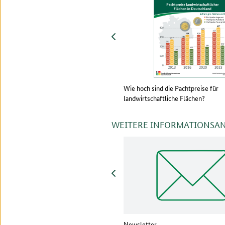
zurück
: Auch viele Landwirtinnen und
Wie hoch sind die Pachtpreise für
te gefährdet
landwirtschaftliche Flächen?
WEITERE INFORMATIONSA
zurück
uTube-Kanal
Newsletter