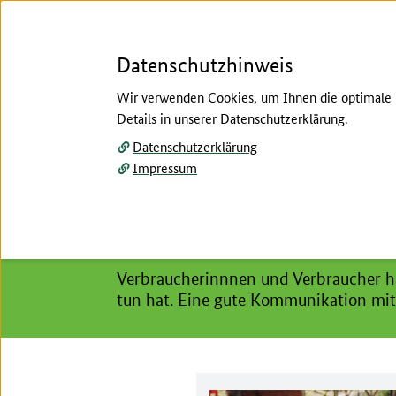
Datenschutzhinweis
Wir verwenden Cookies, um Ihnen die optimale N
Details in unserer Datenschutzerklärung.
Menü
Datenschutzerklärung
Impressum
Startseite
/
Betrieb
/
Betriebskommunikation
Hier beginnt der Hauptinhalt dieser Seite
Betriebskommunikation
Verbraucherinnnen und Verbraucher hab
tun hat. Eine gute Kommunikation mit