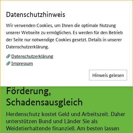
Zum Seiteninhalt
Zur Suche
Zur Hauptnavigation
Zur Metanavigation
Zur Fußnavigation
Menü
Suc
Datenschutzhinweis
Wir verwenden Cookies, um Ihnen die optimale Nutzung
unserer Webseite zu ermöglichen. Es werden für den Betrieb
der Seite nur notwendige Cookies gesetzt. Details in unserer
Willkommen beim:
Datenschutzerklärung.
Datenschutzerklärung
Hier beginnt der Hauptinhalt dieser Seite
Impressum
Regelungen in Deutschland –
Hinweis gelesen
Herdenschutzberatung,
Förderung,
Schadensausgleich
Herdenschutz kostet Geld und Arbeitszeit. Daher
unterstützen Bund und Länder Sie als
Weidetierhaltende finanziell. Am besten lassen