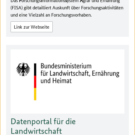
Das
F
orschungs
i
nformations
s
ystem
A
grar und Ernährung
(FISA) gibt detailliert Auskunft über Forschungsaktivitäten
und eine Vielzahl an Forschungsvorhaben.
Link zur Webseite
Datenportal für die
Landwirtschaft