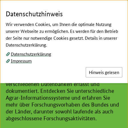
Zum Seiteninhalt
Zur Suche
Zur Hauptnavigation
Zur Metanavigation
Zur Fußnavigation
Menü
Suc
Datenschutzhinweis
Wir verwenden Cookies, um Ihnen die optimale Nutzung
unserer Webseite zu ermöglichen. Es werden für den Betrieb
der Seite nur notwendige Cookies gesetzt. Details in unserer
Hier beginnt der Hauptinhalt dieser Seite
Datenschutzerklärung.
Informationsportale
Datenschutzerklärung
Agrar-Datenbanken
Impressum
Forschungsergebnisse aus dem Agrarbereich und
Hinweis gelesen
Zwischenstände von Projekten werden in
verschiedenen Datenbanken erfasst und
dokumentiert. Entdecken Sie unterschiedliche
Agrar-Informationssysteme und erfahren Sie
mehr über Forschungsvorhaben des Bundes und
der Länder, darunter sowohl laufende als auch
abgeschlossene Forschungsaktivitäten.