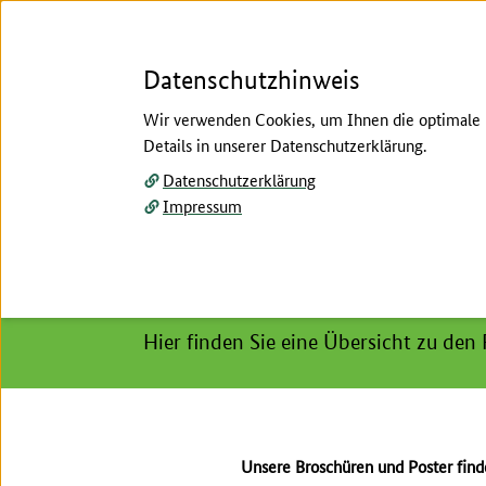
Datenschutzhinweis
Wir verwenden Cookies, um Ihnen die optimale N
Details in unserer Datenschutzerklärung.
Menü
Datenschutzerklärung
Impressum
Startseite
/
Service
/
Broschüren und Poster
Hier beginnt der Hauptinhalt dieser Seite
Broschüren und Poster
Hier finden Sie eine Übersicht zu den
Unsere Broschüren und Poster
fin