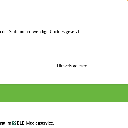
GEBÄRDENSPRACHE
LEICHTE SPRACHE
 der Seite nur notwendige Cookies gesetzt.
Suche
Hinweis gelesen
lung im
BLE-Medienservice
.