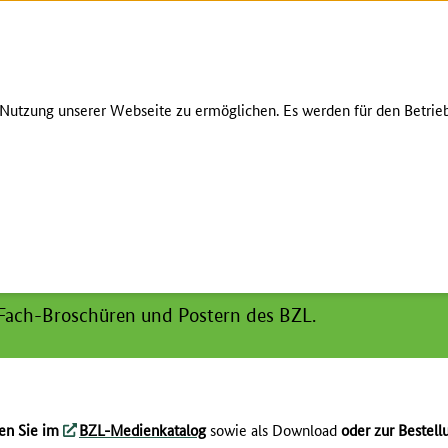
Zum Seiteninhalt
Zur Suche
Zur Hauptnavigation
Zur Metanavigation
Zur Fußnavigation
ÜBER UNS
KONTAKT
utzung unserer Webseite zu ermöglichen. Es werden für den Betrieb
 Fach-Broschüren und Postern des BZL.
den Sie im
BZL-Medienkatalog
sowie als Download
oder zur Bestel