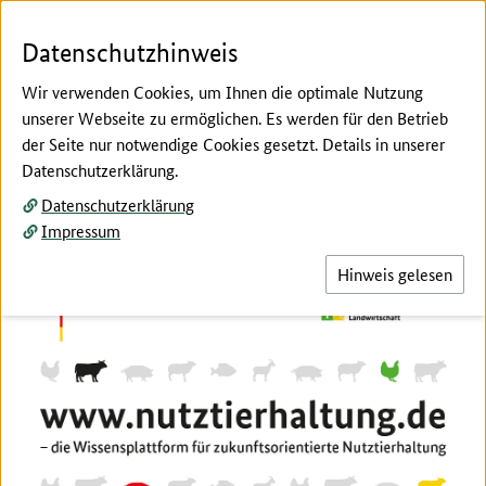
Zum Seiteninhalt
Zur Suche
Zur Hauptnavigation
Zur Metanavigation
Zur Unternavigation
Zur Fußnavigation
Menü
Suc
Datenschutzhinweis
Wir verwenden Cookies, um Ihnen die optimale Nutzung
unserer Webseite zu ermöglichen. Es werden für den Betrieb
der Seite nur notwendige Cookies gesetzt. Details in unserer
Hier beginnt der Hauptinhalt dieser Seite
Datenschutzerklärung.
Aquakultur
Datenschutzerklärung
Impressum
Hinweis gelesen