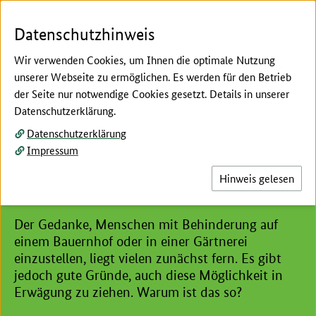
Zum Seiteninhalt
Zur Suche
Zur Hauptnavigation
Zur Metanavigation
Zur Fußnavigation
Menü
Suc
Datenschutzhinweis
Wir verwenden Cookies, um Ihnen die optimale Nutzung
unserer Webseite zu ermöglichen. Es werden für den Betrieb
der Seite nur notwendige Cookies gesetzt. Details in unserer
Hier beginnt der Hauptinhalt dieser Seite
Datenschutzerklärung.
Beschäftigung in grünen Berufen
Datenschutzerklärung
Menschen mit Behinderung
Impressum
beschäftigen in Landwirtschaft
Hinweis gelesen
und Gartenbau
Der Gedanke, Menschen mit Behinderung auf
einem Bauernhof oder in einer Gärtnerei
einzustellen, liegt vielen zunächst fern. Es gibt
jedoch gute Gründe, auch diese Möglichkeit in
Erwägung zu ziehen. Warum ist das so?