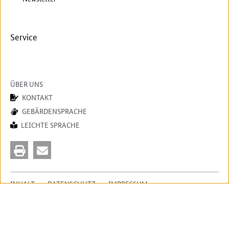
Service
ÜBER UNS
KONTAKT
GEBÄRDENSPRACHE
LEICHTE SPRACHE
INHALT
DATENSCHUTZ
IMPRESSUM
ERKLÄRUNG ZUR BARRIEREFREIHEIT
BARRIERE MELDEN
© 2026 Bundesanstalt für Landwirtschaft und Ernährung