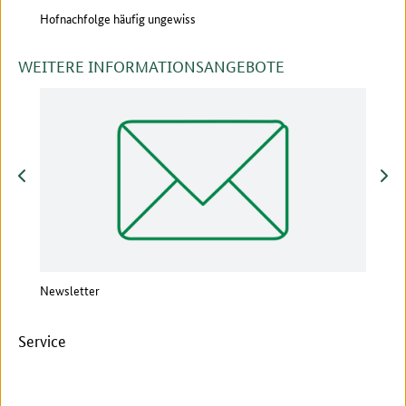
iten?
Hofnachfolge häufig ungewiss
Unge
WEITERE INFORMATIONSANGEBOTE
zurück
vor
Newsletter
Vera
Service