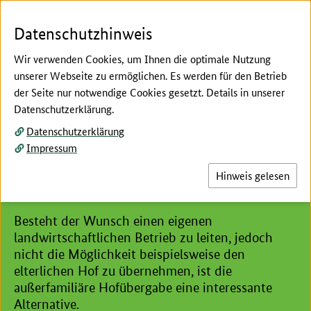
Zum Seiteninhalt
Zur Suche
Zur Hauptnavigation
Zur Metanavigation
Zur Fußnavigation
Menü
Suc
Datenschutzhinweis
Wir verwenden Cookies, um Ihnen die optimale Nutzung
unserer Webseite zu ermöglichen. Es werden für den Betrieb
der Seite nur notwendige Cookies gesetzt. Details in unserer
Hier beginnt der Hauptinhalt dieser Seite
Datenschutzerklärung.
Hofnachfolge
Datenschutzerklärung
Außerfamiliäre Hofübergabe:
Impressum
Landwirtschaft ohne
Hinweis gelesen
elterlichen Hof
Besteht der Wunsch einen eigenen
landwirtschaftlichen Betrieb zu leiten, jedoch
nicht die Möglichkeit beispielsweise den
elterlichen Hof zu übernehmen, ist die
außerfamiliäre Hofübergabe eine interessante
Alternative.