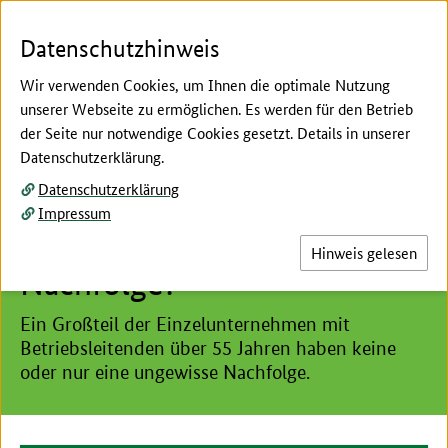
Zum Seiteninhalt
Zur Suche
Zur Hauptnavigation
Zur Metanavigation
Zur Fußnavigation
Menü
Suc
Datenschutzhinweis
Wir verwenden Cookies, um Ihnen die optimale Nutzung
unserer Webseite zu ermöglichen. Es werden für den Betrieb
der Seite nur notwendige Cookies gesetzt. Details in unserer
Hier beginnt der Hauptinhalt dieser Seite
Datenschutzerklärung.
Infografik
Datenschutzerklärung
Wie viele landwirtschaftliche
Impressum
Betriebe suchen eine
Hinweis gelesen
Nachfolge?
Ein Großteil der Einzelunternehmen mit
Betriebsleitenden über 55 Jahren haben keine
oder nur eine ungewisse Nachfolge.