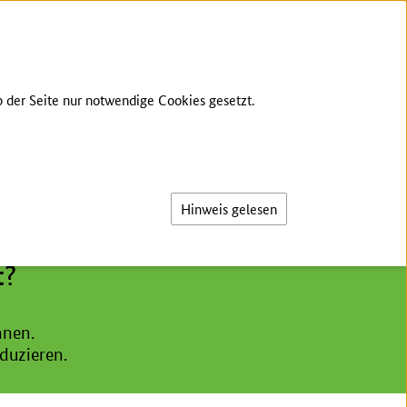
GEBÄRDENSPRACHE
LEICHTE SPRACHE
 der Seite nur notwendige Cookies gesetzt.
Suche
Hinweis gelesen
t?
nnen.
duzieren.