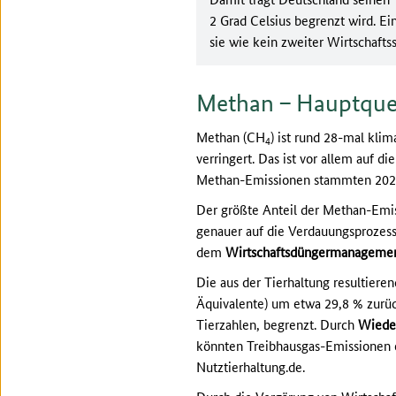
2 Grad Celsius begrenzt wird. Ei
sie wie kein zweiter Wirtschaft
Methan – Hauptquell
Methan (CH
) ist rund 28-mal kli
4
verringert. Das ist vor allem auf 
Methan-Emissionen stammten 2023 
Der größte Anteil der Methan-Emis
genauer auf die Verdauungsprozes
dem
Wirtschaftsdüngermanageme
Die aus der Tierhaltung resultier
Äquivalente) um etwa 29,8 % zurüc
Tierzahlen, begrenzt. Durch
Wieder
könnten Treibhausgas-Emissionen 
Nutztierhaltung.de.