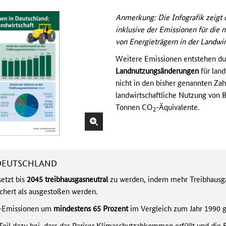
Anmerkung: Die Infografik zeigt 
inklusive der Emissionen für die 
von Energieträgern in der Landwir
Weitere Emissionen entstehen du
Landnutzungsänderungen
für land
nicht in den bisher genannten Zah
landwirtschaftliche Nutzung von 
Tonnen CO
-Äquivalente.
2
 DEUTSCHLAND
setzt bis
2045
treibhausgasneutral
zu werden, indem mehr Treibhausg
hert als ausgestoßen werden.
s-Emissionen um
mindestens 65 Prozent
im Vergleich zum Jahr 1990 
Teil dazu bei, dass das Pariser Klimaschutzabkommen erfüllt und die