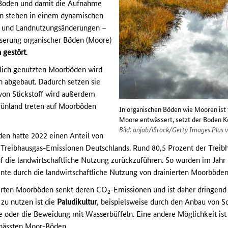
 Boden und damit die Aufnahme
en stehen in einem dynamischen
g und Landnutzungsänderungen –
serung organischer Böden (Moore)
 gestört
.
tlich genutzten Moorböden wird
n abgebaut. Dadurch setzen sie
 von Stickstoff wird außerdem
Grünland treten auf Moorböden
In organischen Böden wie Mooren ist
Moore entwässert, setzt der Boden Ko
Bild: anjab/iStock/Getty Images Plus 
en hatte 2022 einen Anteil von
 Treibhausgas-Emissionen Deutschlands. Rund 80,5 Prozent der Treib
f die landwirtschaftliche Nutzung zurückzuführen. So wurden im Ja
nte durch die landwirtschaftliche Nutzung von drainierten Moorböden 
erten Moorböden senkt deren CO
-Emissionen und ist daher dringend
2
 zu nutzen ist die
Paludikultur
, beispielsweise durch den Anbau von Sc
oder die Beweidung mit Wasserbüffeln. Eine andere Möglichkeit ist
nässten Moor-Böden.