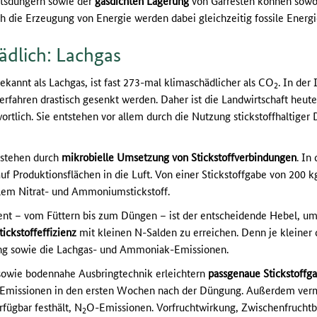
ftsdüngern sowie der
gasdichten Lagerung
von Gärresten können sowo
 die Erzeugung von Energie werden dabei gleichzeitig fossile Energi
ädlich: Lachgas
ekannt als Lachgas, ist fast 273-mal klimaschädlicher als CO
. In der
2
rfahren drastisch gesenkt werden. Daher ist die Landwirtschaft heute
rtlich. Sie entstehen vor allem durch die Nutzung stickstoffhaltiger 
tstehen durch
mikrobielle Umsetzung von Stickstoffverbindungen
. In
auf Produktionsflächen in die Luft. Von einer Stickstoffgabe von 200 
allem Nitrat- und Ammoniumstickstoff.
ent – vom Füttern bis zum Düngen – ist der entscheidende Hebel, u
ickstoffeffizienz
mit kleinen N-Salden zu erreichen. Denn je kleiner
ung sowie die Lachgas- und Ammoniak-Emissionen.
sowie bodennahe Ausbringtechnik erleichtern
passgenaue Stickstoffg
-Emissionen in den ersten Wochen nach der Düngung. Außerdem vermin
fügbar festhält, N
O-Emissionen. Vorfruchtwirkung, Zwischenfruchtb
2