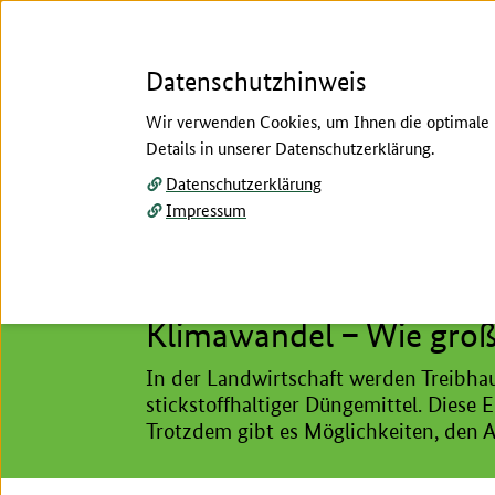
Datenschutzhinweis
Wir verwenden Cookies, um Ihnen die optimale N
Details in unserer Datenschutzerklärung.
Menü
Datenschutzerklärung
Impressum
Startseite
/
Klima und Umwelt
/
Klimawandel
/
Hier beginnt der Hauptinhalt dieser Seite
Treibhausgase
Klimawandel – Wie groß 
In der Landwirtschaft werden Treibhau
stickstoffhaltiger Düngemittel. Dies
Trotzdem gibt es Möglichkeiten, den A