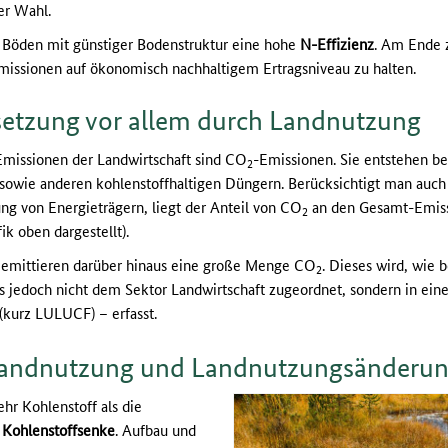
er Wahl.
 Böden mit günstiger Bodenstruktur eine hohe
N-Effizienz
. Am Ende z
ssionen auf ökonomisch nachhaltigem Ertragsniveau zu halten.
isetzung vor allem durch Landnutzung
Emissionen der Landwirtschaft sind CO
-Emissionen. Sie entstehen be
2
sowie anderen kohlenstoffhaltigen Düngern. Berücksichtigt man auc
ng von Energieträgern, liegt der Anteil von CO
an den Gesamt-Emissi
2
ik oben dargestellt).
emittieren darüber hinaus eine große Menge CO
. Dieses wird, wie 
2
s jedoch nicht dem Sektor Landwirtschaft zugeordnet, sondern in ei
kurz LULUCF) – erfasst.
Landnutzung und Landnutzungsänderu
hr Kohlenstoff als die
Kohlenstoffsenke
. Aufbau und