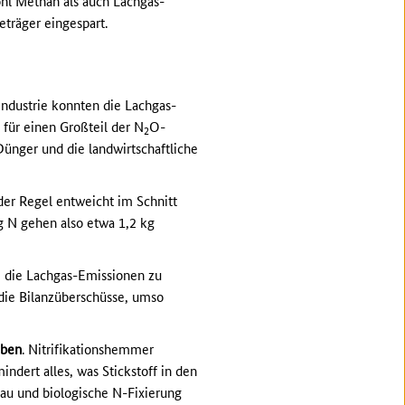
hl Methan als auch Lachgas-
eträger eingespart.
 Industrie konnten die Lachgas-
 für einen Großteil der N
O-
2
Dünger und die landwirtschaftliche
 der Regel entweicht im Schnitt
kg N gehen also etwa 1,2 kg
m die Lachgas-Emissionen zu
 die Bilanzüberschüsse, umso
aben
. Nitrifikationshemmer
dert alles, was Stickstoff in den
au und biologische N-Fixierung