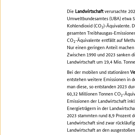
Die
Landwirtschaft
verursachte 202
Umweltbundesamtes (UBA) etwa 52
Kohlendioxid (CO
)-Äquivalente. 
2
gesamten Treibhausgas-Emissionen 
CO
-Äquivalente entfällt auf Meth
2
Nur einen geringen Anteil machen
Zwischen 1990 und 2023 sanken die
Landwirtschaft um 19,4 Mio. Tonn
Bei der mobilen und stationären
Ve
entstehen weitere Emissionen in de
man diese, so entstanden 2023 dur
60,32 Millionen Tonnen CO
-Äquiv
2
Emissionen der Landwirtschaft ink
Energieträgern in der Landwirtsch
2023 stammten rund 8,9 Prozent d
Landwirtschaft sind zwar rückläufig
Landwirtschaft an den ausgestoßen