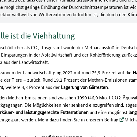
ne möglichst geringe Erhöhung der Durchschnittstemperaturen ist wich
ssektor weltweit von Wetterextremen betroffen ist, die durch den Kl
e ist die Viehhaltung
maschädlicher als CO
. Insgesamt wurde der Methanausstoß in Deutsch
2
die Einsparungen in der Abfallwirtschaft und der Kohleförderung zurüc
aus der Landwirtschaft.
sionen der Landwirtschaft ging 2022 mit rund 75,9 Prozent auf die
H
se der Tiere – zurück. Rund 19,2 Prozent der Methan-Emissionen s
nt
, weitere 4,3 Prozent aus der
Lagerung von Gärresten
.
enden Methan-Emissionen sind zwischen 1990 (46,0 Mio. t CO2-Äquival
kgegangen. Die Möglichkeiten hier senkend einzugreifen sind, abges
käuer- und leistungsgerechte Futterrationen
und eine möglichst
lan
eingespart werden. Mehr dazu finden Sie in unserem Beitrag
Milch