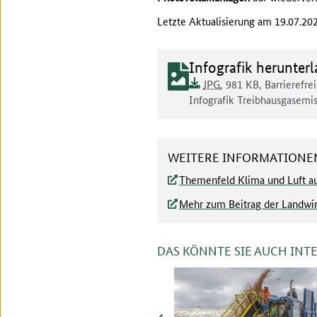
Letzte Aktualisierung am 19.07.20
Dokument zum runt
Infografik herunter
Dokumentenformat:
Barrierefreiheit:
Dieses Dokument ist auf
Dokumentengröße:
JPG
, 981 KB
,
Barrierefrei
Dokumentenbeschreibung:
Infografik Treibhausgasemi
WEITERE INFORMATIONE
Themenfeld Klima und Luft au
Mehr zum Beitrag der Landwir
DAS KÖNNTE SIE AUCH INT
zurück