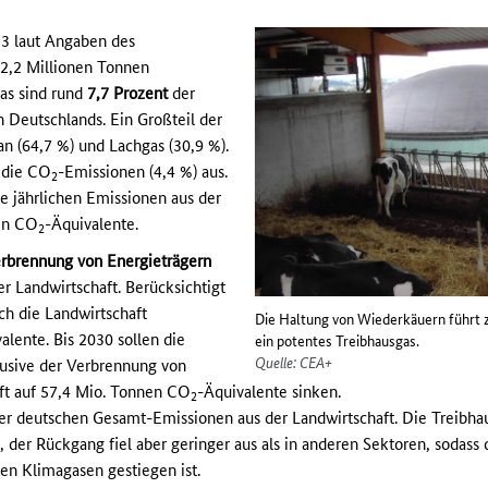
3 laut Angaben des
,2 Millionen Tonnen
Das sind rund
7,7 Prozent
der
Deutschlands. Ein Großteil der
an (64,7 %) und Lachgas (30,9 %).
 die CO
-Emissionen (4,4 %) aus.
2
 jährlichen Emissionen aus der
en CO
-Äquivalente.
2
rbrennung von Energieträgern
r Landwirtschaft. Berücksichtigt
ch die Landwirtschaft
Die Haltung von Wiederkäuern führt
alente. Bis 2030 sollen die
ein potentes Treibhausgas.
Quelle: CEA+
lusive der Verbrennung von
aft auf 57,4 Mio. Tonnen CO
-Äquivalente sinken.
2
er deutschen Gesamt-Emissionen aus der Landwirtschaft. Die Treibha
, der Rückgang fiel aber geringer aus als in anderen Sektoren, sodass d
en Klimagasen gestiegen ist.