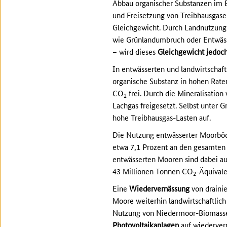
Abbau organischer Substanzen im
und Freisetzung von Treibhausgas
Gleichgewicht. Durch Landnutzun
wie Grünlandumbruch oder Entwäs
– wird dieses
Gleichgewicht jedoch
In entwässerten und landwirtschaf
organische Substanz in hohen Rate
CO
frei. Durch die Mineralisation
2
Lachgas freigesetzt. Selbst unter 
hohe Treibhausgas-Lasten auf.
Die Nutzung entwässerter Moorböd
etwa 7,1 Prozent an den gesamten
entwässerten Mooren sind dabei au
43 Millionen Tonnen CO
-Äquivale
2
Eine
Wiedervernässung
von draini
Moore weiterhin landwirtschaftlich
Nutzung von Niedermoor-Biomasse 
Photovoltaikanlagen
auf wiederver