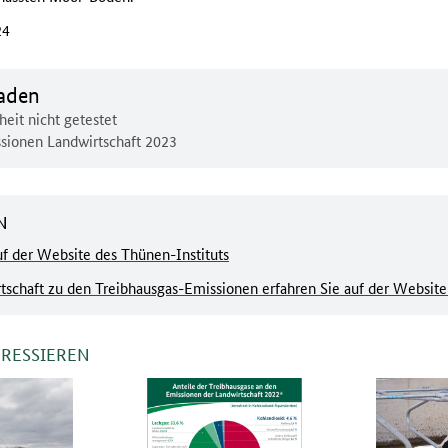
24
erladen:
laden
heit nicht getestet
ssionen Landwirtschaft 2023
N
f der Website des Thünen-Instituts
tschaft zu den Treibhausgas-Emissionen erfahren Sie auf der Webs
ERESSIEREN