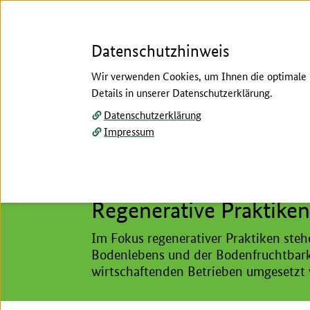
Datenschutzhinweis
Wir verwenden Cookies, um Ihnen die optimale N
Details in unserer Datenschutzerklärung.
Menü
Datenschutzerklärung
Impressum
Startseite
/
Regenerative Praktiken
Hier beginnt der Hauptinhalt dieser Seite
Im Fokus
Regenerative Praktiken
Im Fokus regenerativer Praktiken ste
Bodenlebens und der Bodenfruchtbarkei
wirtschaftenden Betrieben umgesetzt 