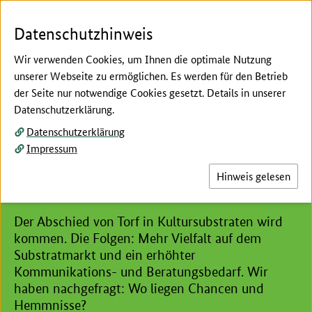
Zum Seiteninhalt
Zur Suche
Zur Hauptnavigation
Zur Metanavigation
Zur Fußnavigation
Menü
Suc
Datenschutzhinweis
Wir verwenden Cookies, um Ihnen die optimale Nutzung
unserer Webseite zu ermöglichen. Es werden für den Betrieb
der Seite nur notwendige Cookies gesetzt. Details in unserer
Hier beginnt der Hauptinhalt dieser Seite
Datenschutzerklärung.
Ersatzstoffe
Datenschutzerklärung
Kultursubstrate: Die Zukunft
Impressum
gehört nachwachsenden
Hinweis gelesen
Rohstoffen
Der Abschied von Torf in Kultursubstraten wird
kommen. Die Folgen: Mehr Vielfalt auf dem
Substratmarkt und ein erhöhter
Kommunikations- und Beratungsbedarf. Wir
haben nachgefragt: Wo liegen Chancen und
Hemmnisse?