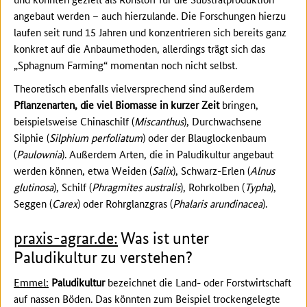
angebaut werden – auch hierzulande. Die Forschungen hierzu
laufen seit rund 15 Jahren und konzentrieren sich bereits ganz
konkret auf die Anbaumethoden, allerdings trägt sich das
„Sphagnum Farming“ momentan noch nicht selbst.
Theoretisch ebenfalls vielversprechend sind außerdem
Pflanzenarten, die viel Biomasse in kurzer Zeit
bringen,
beispielsweise Chinaschilf (
Miscanthus
), Durchwachsene
Silphie (
Silphium perfoliatum
) oder der Blauglockenbaum
(
Paulownia
). Außerdem Arten, die in Paludikultur angebaut
werden können, etwa Weiden (
Salix
), Schwarz-Erlen (
Alnus
glutinosa
), Schilf (
Phragmites australis
), Rohrkolben (
Typha
),
Seggen (
Carex
) oder Rohrglanzgras (
Phalaris arundinacea
).
praxis-agrar.de:
Was ist unter
Paludikultur zu verstehen?
Emmel:
Paludikultur
bezeichnet die Land- oder Forstwirtschaft
auf nassen Böden. Das könnten zum Beispiel trockengelegte