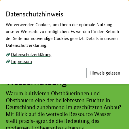
Zum Seiteninhalt
Zur Suche
Zur Hauptnavigation
Zur Metanavigation
Zur Fußnavigation
Menü
Suc
Datenschutzhinweis
Wir verwenden Cookies, um Ihnen die optimale Nutzung
unserer Webseite zu ermöglichen. Es werden für den Betrieb
der Seite nur notwendige Cookies gesetzt. Details in unserer
Hier beginnt der Hauptinhalt dieser Seite
Datenschutzerklärung.
Erdbeeren und Wassereinsparung
Datenschutzerklärung
Geschützter Erdbeeranbau
Impressum
mit effizienter
Hinweis gelesen
Wassernutzung
Warum kultivieren Obstbäuerinnen und
Obstbauern eine der beliebtesten Früchte in
Deutschland zunehmend im geschützten Anbau?
Mit Blick auf die wertvolle Ressource Wasser
stellt praxis-agrar.de die Bedeutung des
modernen Erdbeeranbaus heraus.