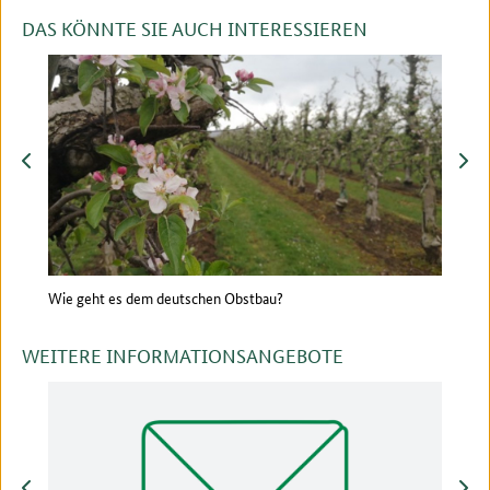
DAS KÖNNTE SIE AUCH INTERESSIEREN
zurück
vor
Wie geht es dem deutschen Obstbau?
Bewäs
Frei
WEITERE INFORMATIONSANGEBOTE
zurück
vor