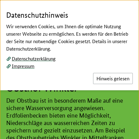
Zum Seiteninhalt
Zur Suche
Zur Hauptnavigation
Zur Metanavigation
Zur Fußnavigation
Menü
Suc
Datenschutzhinweis
Wir verwenden Cookies, um Ihnen die optimale Nutzung
unserer Webseite zu ermöglichen. Es werden für den Betrieb
der Seite nur notwendige Cookies gesetzt. Details in unserer
Hier beginnt der Hauptinhalt dieser Seite
Datenschutzerklärung.
Wasserspeicherung im Obstbau
Datenschutzerklärung
Planung und Bau eines
Impressum
Erdfolienbeckens: Beispiel
Hinweis gelesen
Obsthof Winkler
Der Obstbau ist in besonderem Maße auf eine
sichere Wasserversorgung angewiesen.
Erdfolienbecken bieten eine Möglichkeit,
Niederschläge aus wasserreichen Zeiten zu
speichern und gezielt einzusetzen. Am Beispiel
des Obstbaubetriebs Winkler in Mittelfranken