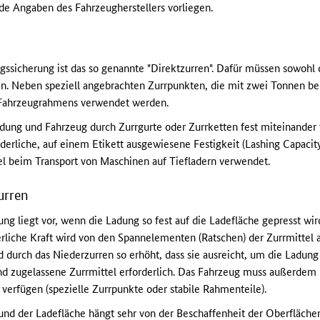
de Angaben des Fahrzeugherstellers vorliegen.
gssicherung ist das so genannte "Direktzurren". Dafür müssen sowohl 
n. Neben speziell angebrachten Zurrpunkten, die mit zwei Tonnen bel
es Fahrzeugrahmens verwendet werden.
dung und Fahrzeug durch Zurrgurte oder Zurrketten fest miteinander
derliche, auf einem Etikett ausgewiesene Festigkeit (Lashing Capacit
l beim Transport von Maschinen auf Tiefladern verwendet.
urren
ng liegt vor, wenn die Ladung so fest auf die Ladefläche gepresst wird
erliche Kraft wird von den Spannelementen (Ratschen) der Zurrmittel
 durch das Niederzurren so erhöht, dass sie ausreicht, um die Ladung
nd zugelassene Zurrmittel erforderlich. Das Fahrzeug muss außerdem
 verfügen (spezielle Zurrpunkte oder stabile Rahmenteile).
nd der Ladefläche hängt sehr von der Beschaffenheit der Oberflächen