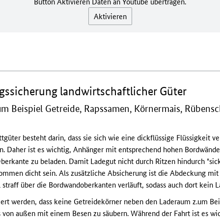
Button Aktivieren Daten an Youtube übertragen.
Aktivieren
ngssicherung landwirtschaftlicher Güter
um Beispiel Getreide, Rapssamen, Körnermais, Rübensch
güter besteht darin, dass sie sich wie eine dickflüssige Flüssigkeit 
. Daher ist es wichtig, Anhänger mit entsprechend hohen Bordwänden
berkante zu beladen. Damit Ladegut nicht durch Ritzen hindurch "sic
mmen dicht sein. Als zusätzliche Absicherung ist die Abdeckung mit e
l straff über die Bordwandoberkanten verläuft, sodass auch dort kein 
olliert werden, dass keine Getreidekörner neben den Laderaum z.um Be
 von außen mit einem Besen zu säubern. Während der Fahrt ist es wic