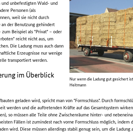
en und unbefestigten Wald- und
ndere Personen (als
nnen, weil sie nicht durch
) an der Benutzung gehindert
 zum Beispiel als "Privat" – oder
rboten" reicht nicht aus, um
achen. Die Ladung muss auch dann
haftliche Erzeugnisse nur wenige
lle transportiert werden.
erung im Überblick
Nur wenn die Ladung gut gesichert ist,
Heitmann
bauten geladen wird, spricht man von "Formschluss". Durch formschlüs
eit werden und die auftretenden Kräfte auf das Gesamtsystem wirken
sten), so müssen alle Teile ohne Zwischenräume hinter- und nebenei
meisten Fällen ist zumindest nach vorne Formschluss möglich, indem d
den wird. Diese müssen allerdings stabil genug sein, um die Ladung a