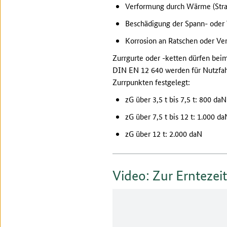
Verformung durch Wärme (Stra
Beschädigung der Spann- oder
Korrosion an Ratschen oder V
Zurrgurte oder -ketten dürfen beim
DIN EN 12 640 werden für Nutzfah
Zurrpunkten festgelegt:
zG über 3,5 t bis 7,5 t: 800 daN
zG über 7,5 t bis 12 t: 1.000 da
zG über 12 t: 2.000 daN
Video: Zur Erntezei