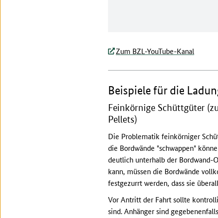
Zum BZL-YouTube-Kanal
Beispiele für die Ladu
Feinkörnige Schüttgüter (z
Pellets)
Die Problematik feinkörniger Schütt
die Bordwände "schwappen" können
deutlich unterhalb der Bordwand-O
kann, müssen die Bordwände vollko
festgezurrt werden, dass sie überal
Vor Antritt der Fahrt sollte kontr
sind. Anhänger sind gegebenenfalls