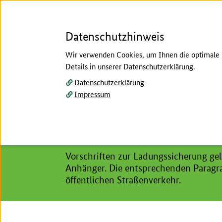
Datenschutzhinweis
Wir verwenden Cookies, um Ihnen die optimale N
Details in unserer Datenschutzerklärung.
Menü
Datenschutzerklärung
Impressum
Startseite
/
Betrieb
/
Bauen & Technik
/
Tipps z
Hier beginnt der Hauptinhalt dieser Seite
Sicher unterwegs: Tipp
Vorschriften zur Ladungssicherung gelt
Anhänger. Die entsprechenden Paragra
öffentlichen Straßenverkehr.