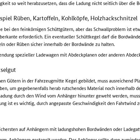
keit so weit herabzusetzen, dass die Ladung nicht seitlich über die 
spiel Rüben, Kartoffeln, Kohlköpfe, Holzhackschnitzel
ie bei den feinkörnigen Schüttgütern, aber das Schwallproblem ist etwa
berkante erforderlich. Ein eventueller Schüttkegel darf die Bordwän
feln oder Rüben sicher innerhalb der Bordwände zu halten.
erwendung spezieller Ladewagen mit Abdeckplanen oder anderen Abde
kselgut
en Gütern in der Fahrzeugmitte Kegel gebildet, muss ausreichend P
n, um gegebenenfalls herab rutschendes Material noch innerhalb 
r Ladung durch den Wind vom Anhänger hinunter geweht werden, muss
ng ist es wichtig, durch angepasste Geschwindigkeit den Fahrtwind zu
chersten auf Anhängern mit ladungshohen Bordwänden oder Ladegatte
form-Anhängern gestapelt werden. Der Anhänger sollte dann zumindes