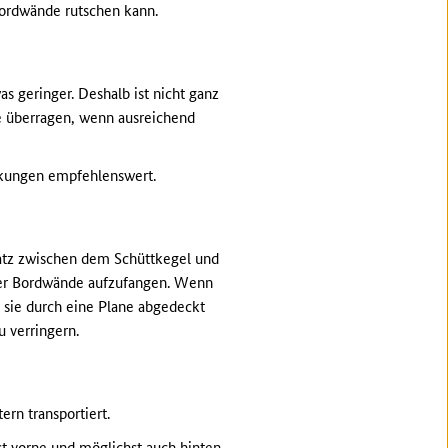
Bordwände rutschen kann.
s geringer. Deshalb ist nicht ganz
de überragen, wenn ausreichend
ckungen empfehlenswert.
latz zwischen dem Schüttkegel und
der Bordwände aufzufangen. Wenn
 sie durch eine Plane abgedeckt
 verringern.
rn transportiert.
t vorne und möglichst auch hinten