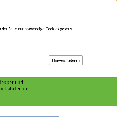
GEBÄRDENSPRACHE
LEICHTE SPRACHE
 der Seite nur notwendige Cookies gesetzt.
Suche
Hinweis gelesen
hlepper und
ür Fahrten im