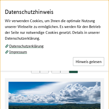
Zum Seiteninhalt
Zur Suche
Zur Hauptnavigation
Zur Metanavigation
Zur Fußnavigation
Menü
Suc
Datenschutzhinweis
Wir verwenden Cookies, um Ihnen die optimale Nutzung
unserer Webseite zu ermöglichen. Es werden für den Betrieb
der Seite nur notwendige Cookies gesetzt. Details in unserer
Hier beginnt der Hauptinhalt dieser Seite
Datenschutzerklärung.
News
Datenschutzerklärung
Impressum
Hinweis gelesen
…
zurück
1
3
4
5