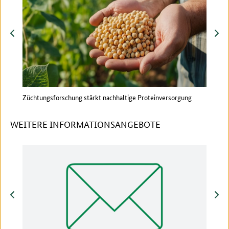
zurück
vor
Züchtungsforschung stärkt nachhaltige Proteinversorgung
Forsc
WEITERE INFORMATIONSANGEBOTE
zurück
vor