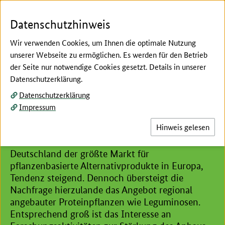
Zum Seiteninhalt
Zur Suche
Zur Hauptnavigation
Zur Metanavigation
Zur Fußnavigation
Menü
Suc
Datenschutzhinweis
Wir verwenden Cookies, um Ihnen die optimale Nutzung
unserer Webseite zu ermöglichen. Es werden für den Betrieb
der Seite nur notwendige Cookies gesetzt. Details in unserer
Hier beginnt der Hauptinhalt dieser Seite
Datenschutzerklärung.
Hülsenfrüchte
Datenschutzerklärung
Leguminosen für die
Impressum
Humanernährung
Hinweis gelesen
Laut einer Studie des Good Food Institutes ist
Deutschland der größte Markt für
pflanzenbasierte Alternativprodukte in Europa,
Tendenz steigend. Dennoch übersteigt die
Nachfrage hierzulande das Angebot regional
angebauter Proteinpflanzen wie Leguminosen.
Entsprechend groß ist das Interesse an