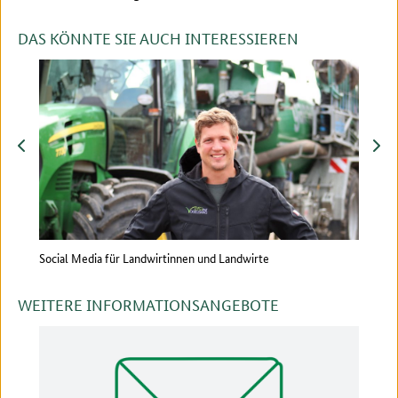
DAS KÖNNTE SIE AUCH INTERESSIEREN
zurück
vor
Social Media für Landwirtinnen und Landwirte
So nu
WEITERE INFORMATIONSANGEBOTE