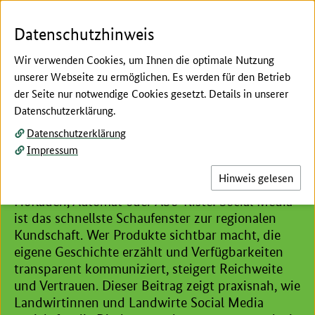
Zum Seiteninhalt
Zur Suche
Zur Hauptnavigation
Zur Metanavigation
Zur Fußnavigation
Menü
Suc
Datenschutzhinweis
Wir verwenden Cookies, um Ihnen die optimale Nutzung
unserer Webseite zu ermöglichen. Es werden für den Betrieb
der Seite nur notwendige Cookies gesetzt. Details in unserer
Hier beginnt der Hauptinhalt dieser Seite
Datenschutzerklärung.
Kundschaft erreichen, Umsatz sichern
Datenschutzerklärung
Social Media in der
Impressum
Direktvermarktung
Hinweis gelesen
Hofladen, Automat oder Abo-Kiste: Social Media
ist das schnellste Schaufenster zur regionalen
Kundschaft. Wer Produkte sichtbar macht, die
eigene Geschichte erzählt und Verfügbarkeiten
transparent kommuniziert, steigert Reichweite
und Vertrauen. Dieser Beitrag zeigt praxisnah, wie
Landwirtinnen und Landwirte Social Media