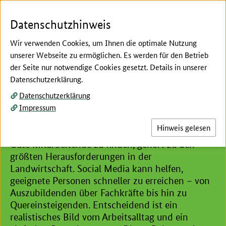
Zum Seiteninhalt
Zur Suche
Zur Hauptnavigation
Zur Metanavigation
Zur Fußnavigation
Menü
Suc
Datenschutzhinweis
Wir verwenden Cookies, um Ihnen die optimale Nutzung
unserer Webseite zu ermöglichen. Es werden für den Betrieb
der Seite nur notwendige Cookies gesetzt. Details in unserer
Hier beginnt der Hauptinhalt dieser Seite
Datenschutzerklärung.
Instagram, TikTok & Co.
Datenschutzerklärung
So nutzen Sie Social Media
Impressum
für die Fachkräftegewinnung
Hinweis gelesen
Gute Mitarbeitende zu finden, gehört zu den
größten Herausforderungen in der
Landwirtschaft. Social Media kann helfen,
geeignete Personen schneller zu erreichen – von
Auszubildenden über Fachkräfte bis hin zu
Quereinsteigenden. Entscheidend ist ein
realistisches Bild vom Arbeitsalltag und ein