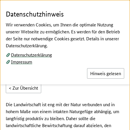
Zum Seiteninhalt
Zur Suche
Zur Hauptnavigation
Zur Metanavigation
Zur Fußnavigation
Menü
Suc
Datenschutzhinweis
Wir verwenden Cookies, um Ihnen die optimale Nutzung
unserer Webseite zu ermöglichen. Es werden für den Betrieb
der Seite nur notwendige Cookies gesetzt. Details in unserer
Hier beginnt der Hauptinhalt dieser Seite
Datenschutzerklärung.
Kapitel 1.1
Datenschutzerklärung
Definition und Klassifikation
Impressum
Hinweis gelesen
< Zur Übersicht
Die Landwirtschaft ist eng mit der Natur verbunden und in
hohem Maße von einem intakten Naturgefüge abhängig, um
langfristig produktiv zu bleiben. Daher sollte die
landwirtschaftliche Bewirtschaftung darauf abzielen, den