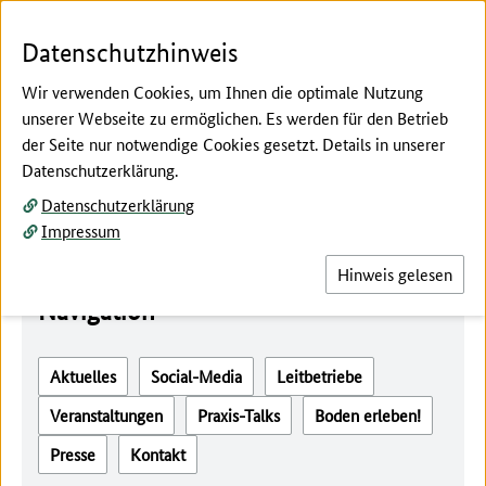
Zum Seiteninhalt
Zur Suche
Zur Hauptnavigation
Zur Metanavigation
Zur Unternavigation
Zur Fußnavigation
Menü
Suc
Datenschutzhinweis
Wir verwenden Cookies, um Ihnen die optimale Nutzung
unserer Webseite zu ermöglichen. Es werden für den Betrieb
der Seite nur notwendige Cookies gesetzt. Details in unserer
Hier beginnt der Hauptinhalt dieser Seite
Datenschutzerklärung.
Thüringen
Datenschutzerklärung
Impressum
Hinweis gelesen
Navigation
Aktuelles
Social-Media
Leitbetriebe
Veranstaltungen
Praxis-Talks
Boden erleben!
Presse
Kontakt