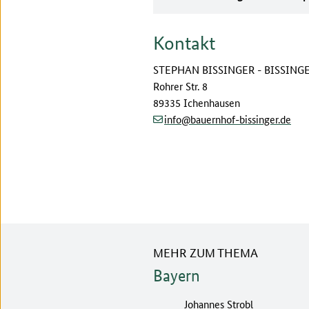
Kontakt
STEPHAN BISSINGER - BISSING
Rohrer Str. 8
89335 Ichenhausen
(at)
(dot)
info
bauernhof-bissinger
de
MEHR ZUM THEMA
Bayern
Johannes Strobl