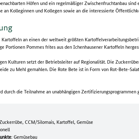
benachbarten Höfen und ein regelmäßiger Zwischenfruchtanbau sind 
e an Kolleginnen und Kollegen sowie an die interessierte Öffentlichke
tung
 Kartoffeln an einen der weltweit größten Kartoffelverarbeitungsbetr
ge Portionen Pommes frites aus den Ichenhausener Kartoffeln hergest
gen Kulturen setzt der Betriebsleiter auf Regionalität. Die Zuckerrü
reide zu Mehl gemahlen. Die Rote Bete ist in Form von Rot-Bete-Sala
rd durch die Teilnahme an unabhängigen Zertifizierungsprogrammen g
 Zuckerrübe, CCM/Silomais, Kartoffel, Gemüse
onell
unkte
: Gemüsebau