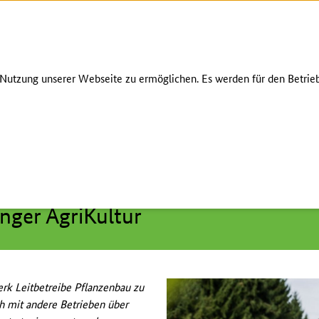
Zum Seiteninhalt
Zur Suche
Zur Hauptnavigation
Zur Metanavigation
Zur Unternavigation
Zur Fußnavigation
ÜBER UNS
KONTAKT
utzung unserer Webseite zu ermöglichen. Es werden für den Betrieb
rategie
/
Netzwerk Leitbetriebe Pflanzenbau
/
Leitbetriebe
/
Bayern
inger AgriKultur
rk Leitbetreibe Pflanzenbau zu
ch mit andere Betrieben über