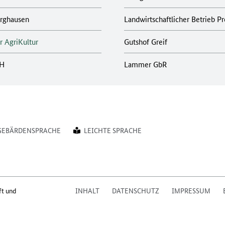
urghausen
Landwirtschaftlicher Betrieb P
r AgriKultur
Gutshof Greif
bH
Lammer GbR
GEBÄRDENSPRACHE
LEICHTE SPRACHE
ft und
INHALT
DATENSCHUTZ
IMPRESSUM