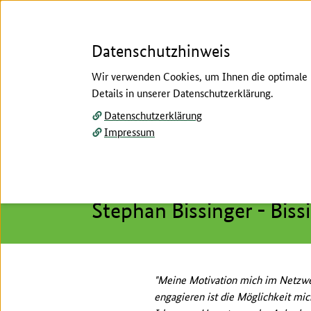
Datenschutzhinweis
Wir verwenden Cookies, um Ihnen die optimale N
Details in unserer Datenschutzerklärung.
Menü
Datenschutzerklärung
Impressum
Startseite
/
Pflanzenbau
/
Ackerbau
/
Ackerbaust
Hier beginnt der Hauptinhalt dieser Seite
Leitbetrieb
Stephan Bissinger - Biss
"Meine Motivation mich im Netzwe
engagieren ist die Möglichkeit mi