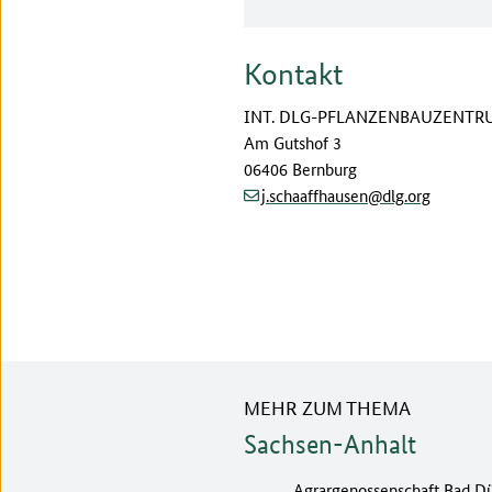
Kontakt
INT. DLG-PFLANZENBAUZENTR
Am Gutshof 3
06406 Bernburg
(at)
(dot)
j.schaaffhausen
dlg
org
MEHR ZUM THEMA
Sachsen-Anhalt
Agrargenossenschaft Bad Dü