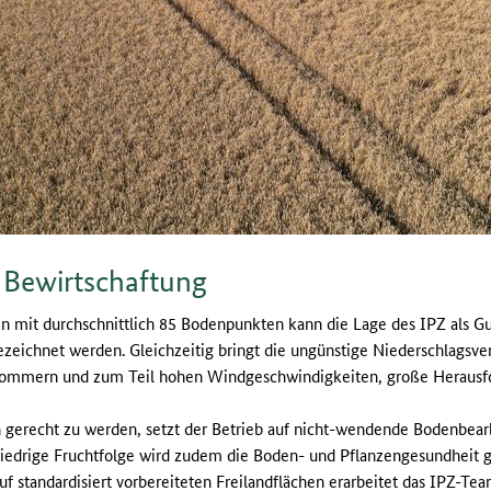
 Bewirtschaftung
n mit durchschnittlich 85 Bodenpunkten kann die Lage des IPZ als G
zeichnet werden. Gleichzeitig bringt die ungünstige Niederschlagsve
 Sommern und zum Teil hohen Windgeschwindigkeiten, große Herausfo
gerecht zu werden, setzt der Betrieb auf nicht-wendende Bodenbear
iedrige Fruchtfolge wird zudem die Boden- und Pflanzengesundheit ge
uf standardisiert vorbereiteten Freilandflächen erarbeitet das IPZ-Te