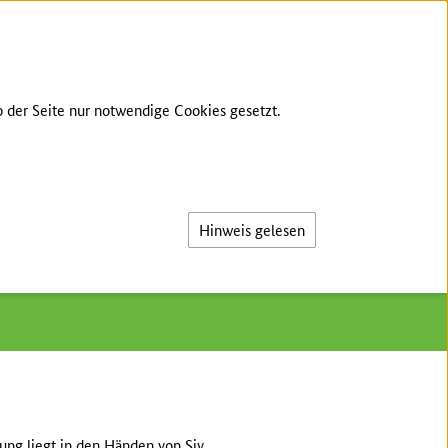
GEBÄRDENSPRACHE
LEICHTE SPRACHE
 der Seite nur notwendige Cookies gesetzt.
Suche
n-Anhalt
/
Int. DLG-Pflanzenbauzentrum
Hinweis gelesen
tung liegt in den Händen von Siv