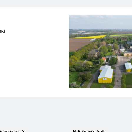
UM
rrenberg e.G.
NIB Service GbR