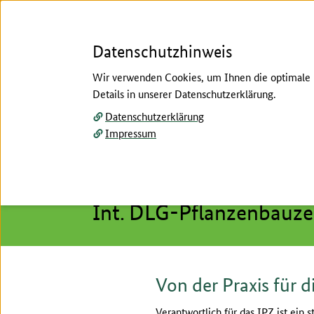
Datenschutzhinweis
Wir verwenden Cookies, um Ihnen die optimale N
Details in unserer Datenschutzerklärung.
Menü
Datenschutzerklärung
Impressum
Startseite
/
Pflanzenbau
/
Ackerbau
/
Ackerbaust
Hier beginnt der Hauptinhalt dieser Seite
Leitbetrieb
Int. DLG-Pflanzenbauz
Von der Praxis für d
Verantwortlich für das IPZ ist ein