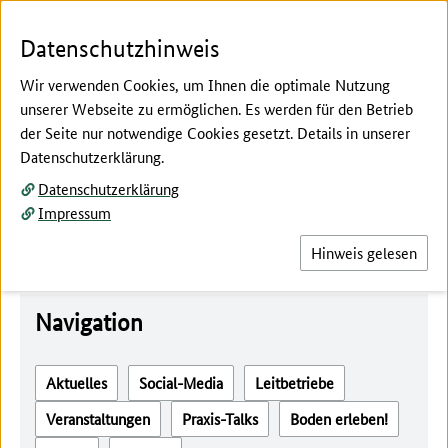
Zum Seiteninhalt
Zur Suche
Zur Hauptnavigation
Zur Metanavigation
Zur Unternavigation
Zur Fußnavigation
Menü
Suc
Datenschutzhinweis
Wir verwenden Cookies, um Ihnen die optimale Nutzung
unserer Webseite zu ermöglichen. Es werden für den Betrieb
der Seite nur notwendige Cookies gesetzt. Details in unserer
Hier beginnt der Hauptinhalt dieser Seite
Datenschutzerklärung.
Veranstaltungen auf
Datenschutzerklärung
Leitbetrieben
Impressum
Hinweis gelesen
Navigation
Aktuelles
Social-Media
Leitbetriebe
Veranstaltungen
Praxis-Talks
Boden erleben!