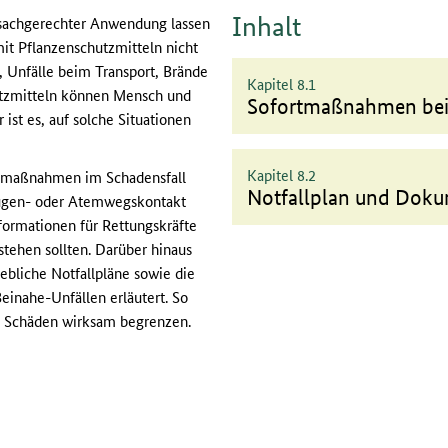
Inhalt
 sachgerechter Anwendung lassen
t Pflanzenschutzmitteln nicht
, Unfälle beim Transport, Brände
Kapitel 8.1
utzmitteln können Mensch und
Sofortmaßnahmen bei
st es, auf solche Situationen
Kapitel 8.2
ortmaßnahmen im Schadensfall
Notfallplan und Doku
 Augen- oder Atemwegskontakt
nformationen für Rettungskräfte
stehen sollten. Darüber hinaus
ebliche Notfallpläne sowie die
inahe-Unfällen erläutert. So
d Schäden wirksam begrenzen.