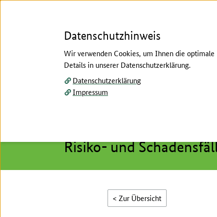
Datenschutzhinweis
Wir verwenden Cookies, um Ihnen die optimale N
Details in unserer Datenschutzerklärung.
Menü
Datenschutzerklärung
Impressum
Startseite
/
Pflanzenbau
/
Ackerbau
/
Pflanzensc
Hier beginnt der Hauptinhalt dieser Seite
Kapitel 8
Risiko- und Schadensfäl
< Zur Übersicht