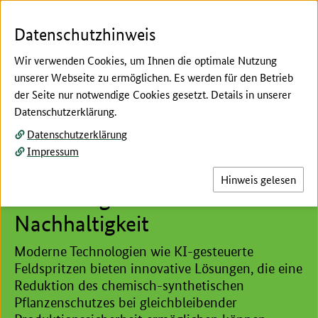
Zum Seiteninhalt
Zur Suche
Zur Hauptnavigation
Zur Metanavigation
Zur Fußnavigation
Menü
Suc
Datenschutzhinweis
Wir verwenden Cookies, um Ihnen die optimale Nutzung
unserer Webseite zu ermöglichen. Es werden für den Betrieb
der Seite nur notwendige Cookies gesetzt. Details in unserer
Hier beginnt der Hauptinhalt dieser Seite
Datenschutzerklärung.
Digitale Technologien
Datenschutzerklärung
Präziser Pflanzenschutz:
Impressum
Grundlagen zu intelligenten
Hinweis gelesen
Technologien für mehr
Nachhaltigkeit
Moderne Technologien wie KI-gesteuerte
Feldspritzen bieten innovative Lösungen, die eine
Reduktion des chemisch-synthetischen
Pflanzenschutzes bei gleichbleibender