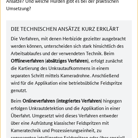
Ansätze? Und welche Hürden gibt es bei der praktischen
Umsetzung?
DIE TECHNISCHEN ANSÄTZE KURZ ERKLÄRT
Die Verfahren, mit denen Herbizide gezielter ausgebracht
werden können, unterscheiden sich stark hinsichtlich des
Arbeitsablaufes und der verwendeten Technik. Beim
Offlineverfahren
(
absätziges Verfahren
), erfolgt zunächst
die Kartierung des Unkrautaufkommens in einem
separaten Schritt mittels Kameradrohne. Anschließend
wird für die Applikation eine betriebsübliche Feldspritze
genutzt.
Beim
Onlineverfahren
(
integriertes Verfahren
) hingegen
erfolgen Unkrautdetektion und die Applikation in einer
Überfahrt. Umgesetzt wird dieses Verfahren entweder
über eine Aufrüstung klassischer Feldspritzen mit
Kameratechnik und Prozessierungseinheit, zu
sogenannten intelligenten Feldspritzen oder über speziell