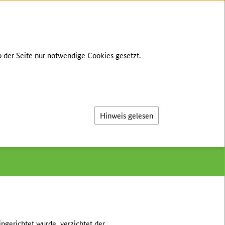
GEBÄRDENSPRACHE
LEICHTE SPRACHE
 der Seite nur notwendige Cookies gesetzt.
Suche
n-Anhalt
/
NIB Service GbR
Hinweis gelesen
ngerichtet wurde, verzichtet der