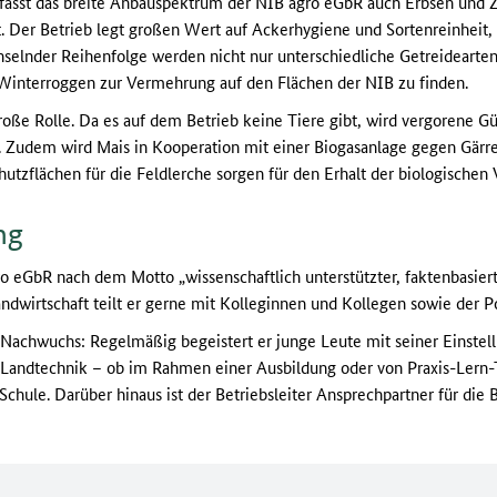
fasst das breite Anbauspektrum der NIB agro eGbR auch Erbsen und
 Der Betrieb legt großen Wert auf Ackerhygiene und Sortenreinheit, 
chselnder Reihenfolge werden nicht nur unterschiedliche Getreideart
t Winterroggen zur Vermehrung auf den Flächen der NIB zu finden.
roße Rolle. Da es auf dem Betrieb keine Tiere gibt, wird vergorene Gü
 Zudem wird Mais in Kooperation mit einer Biogasanlage gegen Gärres
utzflächen für die Feldlerche sorgen für den Erhalt der biologischen V
ng
ro eGbR nach dem Motto „wissenschaftlich unterstützter, faktenbasier
andwirtschaft teilt er gerne mit Kolleginnen und Kollegen sowie der Po
r Nachwuchs: Regelmäßig begeistert er junge Leute mit seiner Einste
Landtechnik – ob im Rahmen einer Ausbildung oder von Praxis-Lern-
chule. Darüber hinaus ist der Betriebsleiter Ansprechpartner für die 