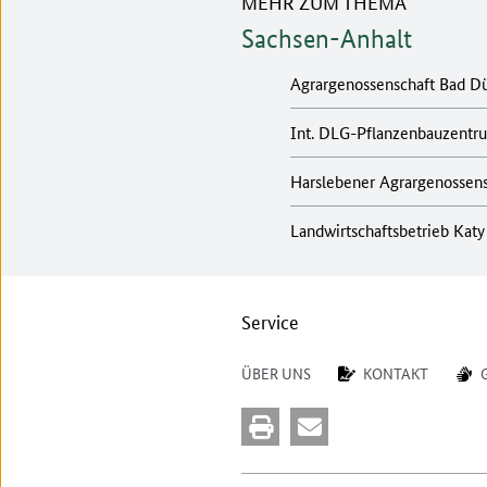
MEHR ZUM THEMA
Sachsen-Anhalt
Agrargenossenschaft Bad Dü
Int. DLG-Pflanzenbauzentr
Harslebener Agrargenossen
Landwirtschaftsbetrieb Katy
Service
ÜBER UNS
KONTAKT