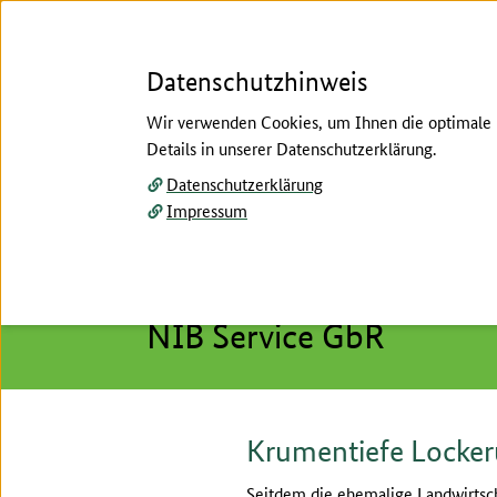
Datenschutzhinweis
Wir verwenden Cookies, um Ihnen die optimale N
Details in unserer Datenschutzerklärung.
Menü
Datenschutzerklärung
Impressum
Startseite
/
Pflanzenbau
/
Ackerbau
/
Ackerbaust
Hier beginnt der Hauptinhalt dieser Seite
Leitbetrieb
NIB Service GbR
Krumentiefe Locke
Seitdem die ehemalige Landwirtsch