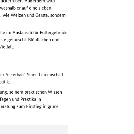
 Zuckerrüben. Außerdem wird
weshalb er auf eine sieben-
en, wie Weizen und Gerste, sondern
lle im Austausch für Futtergetreide
te getauscht. Blühflächen und -
ielfalt.
ter Ackerbau“. Seine Leidenschaft
litik.
llung, seinem praktischen Wissen
Tagen und Praktika in
Beratung zum Einstieg in grüne