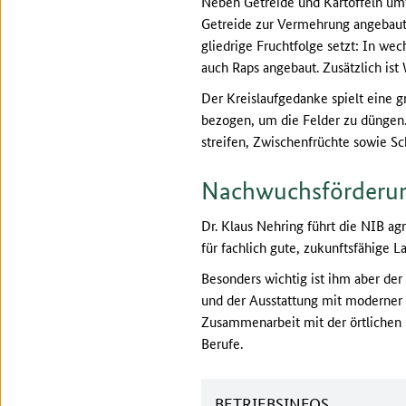
Neben Getreide und Kartoffeln um
Getreide zur Vermehrung angebaut.
gliedrige Fruchtfolge setzt: In we
auch Raps angebaut. Zusätzlich is
Der Kreislaufgedanke spielt eine g
bezogen, um die Felder zu düngen.
streifen, Zwischenfrüchte sowie Sch
Nachwuchsförderu
Dr. Klaus Nehring führt die NIB ag
für fachlich gute, zukunftsfähige L
Besonders wichtig ist ihm aber de
und der Ausstattung mit moderner 
Zusammenarbeit mit der örtlichen S
Berufe.
BETRIEBSINFOS