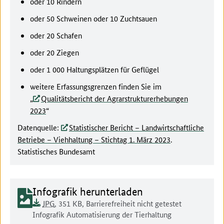
oder 10 Rindern
oder 50 Schweinen oder 10 Zuchtsauen
oder 20 Schafen
oder 20 Ziegen
oder 1 000 Haltungsplätzen für Geflügel
weitere Erfassungsgrenzen finden Sie im
„
Qualitätsbericht der Agrarstrukturerhebungen
2023
“
Datenquelle:
Statistischer Bericht – Landwirtschaftliche
Betriebe – Viehhaltung – Stichtag 1. März 2023
.
Statistisches Bundesamt
Dokument zum runterladen:
Infografik herunterladen
Dokumentenformat:
Barrierefreiheit:
Dieses Dokument ist auf
Dokumentengröße:
JPG
, 351 KB
,
Barrierefreiheit nicht getestet
Dokumentenbeschreibung:
Infografik Automatisierung der Tierhaltung