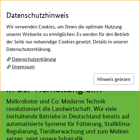
Zum Seiteninhalt
Zur Suche
Zur Hauptnavigation
Zur Metanavigation
Zur Fußnavigation
Menü
Suc
Datenschutzhinweis
Wir verwenden Cookies, um Ihnen die optimale Nutzung
unserer Webseite zu ermöglichen. Es werden für den Betrieb
der Seite nur notwendige Cookies gesetzt. Details in unserer
Hier beginnt der Hauptinhalt dieser Seite
Datenschutzerklärung.
Infografik
Datenschutzerklärung
Wie viele Betriebe setzen
Impressum
Technik zur Automatisierung
Hinweis gelesen
in der Tierhaltung ein?
Melkroboter und Co: Moderne Technik
revolutioniert die Landwirtschaft. Wie viele
tierhaltende Betriebe in Deutschland bereits auf
automatisierte Systeme für Fütterung, Stallklima-
Regulierung, Tierüberwachung und zum Melken
setzen, zeigt unsere Infografik.