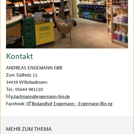
Kontakt
ANDREAS ENGEMANN GBR
Zum Südholz 11
34439 Willebadessen
Tel.: 05644 981110
(at)
(dot)
p.hartmann
engemann-bio
de
Facebook:
Biolandhof Engemann - Engemann Bio eg
MEHR ZUM THEMA