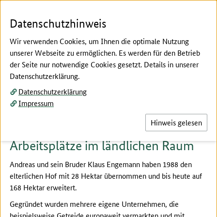
Zum Seiteninhalt
Zur Suche
Zur Hauptnavigation
Zur Metanavigation
Zur Unternavigation
Zur Fußnavigation
Menü
Suc
Datenschutzhinweis
Wir verwenden Cookies, um Ihnen die optimale Nutzung
unserer Webseite zu ermöglichen. Es werden für den Betrieb
der Seite nur notwendige Cookies gesetzt. Details in unserer
Hier beginnt der Hauptinhalt dieser Seite
Datenschutzerklärung.
Leitbetrieb
Datenschutzerklärung
A. Engemann GbR
Impressum
Hinweis gelesen
Arbeitsplätze im ländlichen Raum
Andreas und sein Bruder Klaus Engemann haben 1988 den
elterlichen Hof mit 28 Hektar übernommen und bis heute auf
168 Hektar erweitert.
Gegründet wurden mehrere eigene Unternehmen, die
beispielsweise Getreide europaweit vermarkten und mit