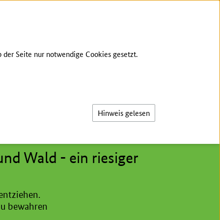
GEBÄRDENSPRACHE
LEICHTE SPRACHE
 der Seite nur notwendige Cookies gesetzt.
Suche
Hinweis gelesen
d Wald - ein riesiger
entziehen.
 zu bewahren