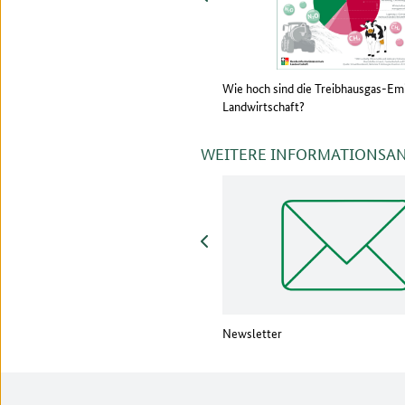
ktioniert das Quellprinzip in der
Wie hoch sind die Treibhausgas-Em
richterstattung?
Landwirtschaft?
WEITERE INFORMATIONSA
zurück
uTube-Kanal
Newsletter