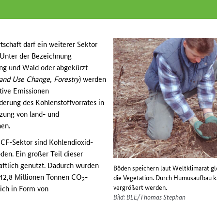
chaft darf ein weiterer Sektor
 Unter der Bezeichnung
ng und Wald oder abgekürzt
and Use Change, Forestry
) werden
itive Emissionen
erung des Kohlenstoffvorrates in
tzung von land- und
hen.
CF-Sektor sind Kohlendioxid-
en. Ein großer Teil dieser
aftlich genutzt. Dadurch wurden
Böden speichern laut Weltklimarat gl
42,8 Millionen Tonnen CO
-
die Vegetation. Durch Humusaufbau k
2
vergrößert werden.
lich in Form von
Bild: BLE/Thomas Stephan