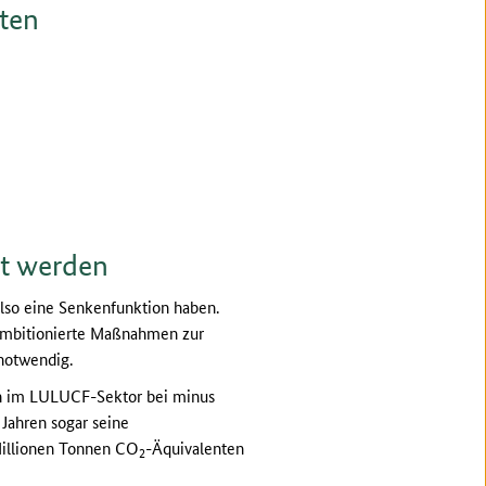
ten
lt werden
also eine Senkenfunktion haben.
 ambitionierte Maßnahmen zur
notwendig.
on im LULUCF-Sektor bei minus
 Jahren sogar seine
Millionen Tonnen CO
-Äquivalenten
2