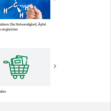
oblem: Die Notwendigkeit, Äpfel
Was hat die Methan-Debatte mit der
u vergleichen
Landwirtschaft zu tun?
vor
dien
BZL-YouTube-Kanal