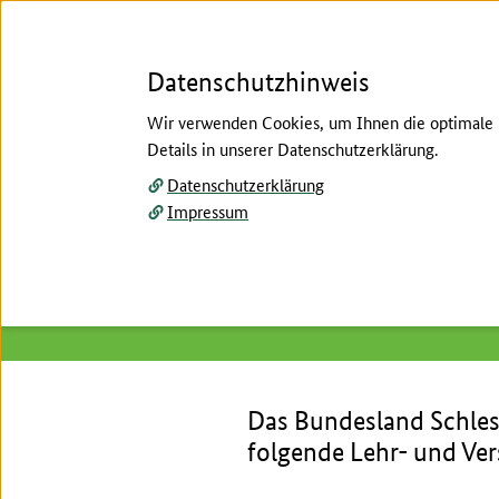
Datenschutzhinweis
Wir verwenden Cookies, um Ihnen die optimale N
Details in unserer Datenschutzerklärung.
Menü
Datenschutzerklärung
Impressum
Startseite
/
Forschung für die Praxis
/
Agrar-Fors
Hier beginnt der Hauptinhalt dieser Seite
Schleswig-Holstein
Das Bundesland Schles
folgende Lehr- und Ver