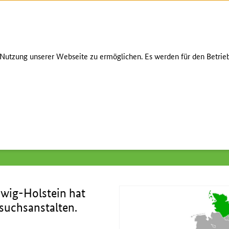
Zum Seiteninhalt
Zur Suche
Zur Hauptnavigation
Zur Metanavigation
Zur Fußnavigation
ÜBER UNS
KONTAKT
utzung unserer Webseite zu ermöglichen. Es werden für den Betrieb
chungseinrichtungen
/
Lehr- und Versuchsanstalten
/
Schleswig-Holst
wig-Holstein hat
suchsanstalten.