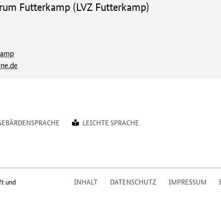
trum Futterkamp (LVZ Futterkamp)
kamp
ine.de
GEBÄRDENSPRACHE
LEICHTE SPRACHE
ft und
INHALT
DATENSCHUTZ
IMPRESSUM