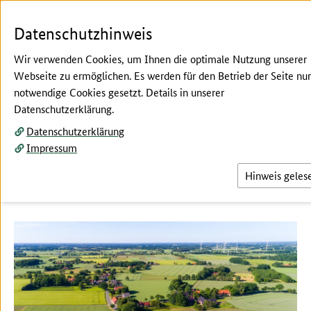
Zum Seiteninhalt
Zur Suche
Zur Hauptnavigation
Zur Metanavigation
Zur Fußnavigation
Men
Datenschutzhinweis
Wir verwenden Cookies, um Ihnen die optimale Nutzung unserer
Webseite zu ermöglichen. Es werden für den Betrieb der Seite nur
notwendige Cookies gesetzt. Details in unserer
Hier beginnt der Hauptinhalt dieser Seite
Datenschutzerklärung.
Save the Date
Datenschutzerklärung
BZL-Beratertagung 2026
Impressum
1. und 2. Dezember 2026 in der DEULA Nienburg
Hinweis geles