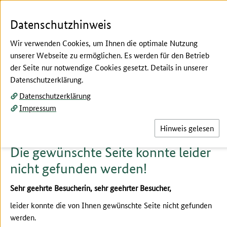
Zum Seiteninhalt
Zur Suche
Zur Hauptnavigation
Zur Metanavigation
Zur Fußnavigation
Menü
Su
Datenschutzhinweis
Wir verwenden Cookies, um Ihnen die optimale Nutzung
unserer Webseite zu ermöglichen. Es werden für den Betrieb
der Seite nur notwendige Cookies gesetzt. Details in unserer
Hier beginnt der Hauptinhalt dieser Seite
Datenschutzerklärung.
fehler-404
Datenschutzerklärung
Seite nicht gefunden (404)
Impressum
Hinweis gelesen
Die gewünschte Seite konnte leider
nicht gefunden werden!
Sehr geehrte Besucherin, sehr geehrter Besucher,
leider konnte die von Ihnen gewünschte Seite nicht gefunden
werden.