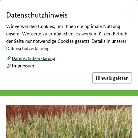
Zum Seiteninhalt
Zur Suche
Zur Hauptnavigation
Zur Metanavigation
Zur Fußnavigation
Menü
Suc
Datenschutzhinweis
Wir verwenden Cookies, um Ihnen die optimale Nutzung
unserer Webseite zu ermöglichen. Es werden für den Betrieb
der Seite nur notwendige Cookies gesetzt. Details in unserer
Hier beginnt der Hauptinhalt dieser Seite
Datenschutzerklärung.
WinEffizient
Datenschutzerklärung
Impressum
Im Projekt WinEffizienz wurde an Weizensorten
geforscht, die resilient auf Trockenheit reagieren
Hinweis gelesen
und dennoch die Backqualität erhalten bleibt.