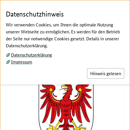
Zum Seiteninhalt
Zur Suche
Zur Hauptnavigation
Zur Metanavigation
Zur Fußnavigation
Menü
Suc
Datenschutzhinweis
Wir verwenden Cookies, um Ihnen die optimale Nutzung
unserer Webseite zu ermöglichen. Es werden für den Betrieb
der Seite nur notwendige Cookies gesetzt. Details in unserer
Hier beginnt der Hauptinhalt dieser Seite
Datenschutzerklärung.
Brandenburg
Datenschutzerklärung
Impressum
Hinweis gelesen