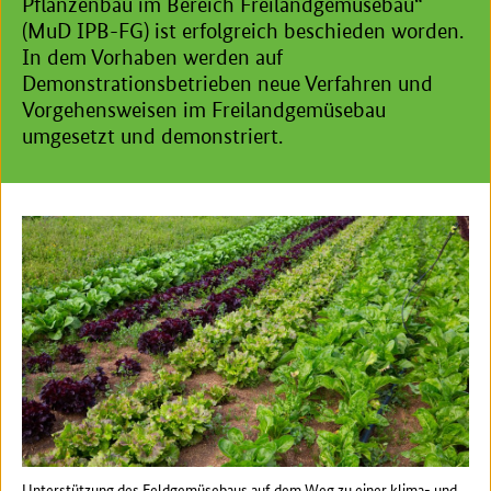
Pflanzenbau im Bereich Freilandgemüsebau“
(MuD IPB-FG) ist erfolgreich beschieden worden.
In dem Vorhaben werden auf
Demonstrationsbetrieben neue Verfahren und
Vorgehensweisen im Freilandgemüsebau
umgesetzt und demonstriert.
Unterstützung des Feldgemüsebaus auf dem Weg zu einer klima- und