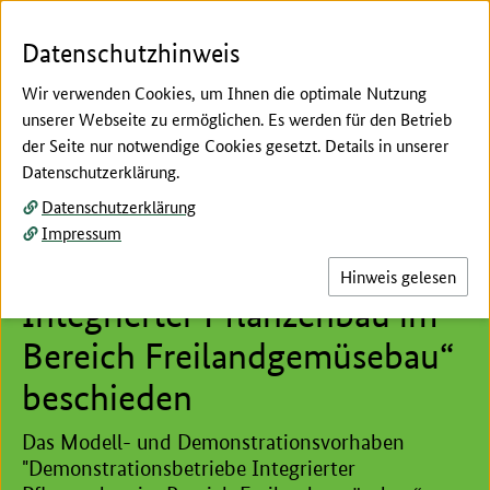
Zum Seiteninhalt
Zur Suche
Zur Hauptnavigation
Zur Metanavigation
Zur Unternavigation
Zur Fußnavigation
Menü
Suc
Datenschutzhinweis
Wir verwenden Cookies, um Ihnen die optimale Nutzung
unserer Webseite zu ermöglichen. Es werden für den Betrieb
der Seite nur notwendige Cookies gesetzt. Details in unserer
Hier beginnt der Hauptinhalt dieser Seite
Datenschutzerklärung.
Etablierung neuer Verfahren für die Praxis
Datenschutzerklärung
MuD
Impressum
„Demonstrationsbetriebe
Hinweis gelesen
Integrierter Pflanzenbau im
Bereich Freilandgemüsebau“
beschieden
Das Modell- und Demonstrationsvorhaben
"Demonstrationsbetriebe Integrierter