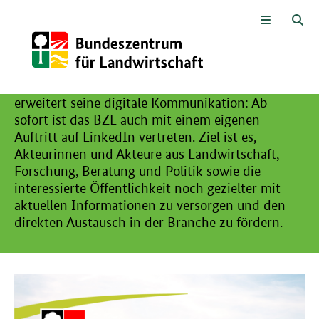
Hier beginnt der Hauptinhalt dieser Seite
Zum Seiteninhalt
Zur Suche
Zur Hauptnavigation
Zur Metanavigation
Zur Unternavigation
Zur Fußnavigation
Menü
Suc
BZL wird sichtbarer
LinkedIn-Kanal gestartet
Das Bundeszentrum für Landwirtschaft (BZL)
erweitert seine digitale Kommunikation: Ab
sofort ist das BZL auch mit einem eigenen
Auftritt auf LinkedIn vertreten. Ziel ist es,
Akteurinnen und Akteure aus Landwirtschaft,
Forschung, Beratung und Politik sowie die
interessierte Öffentlichkeit noch gezielter mit
aktuellen Informationen zu versorgen und den
direkten Austausch in der Branche zu fördern.