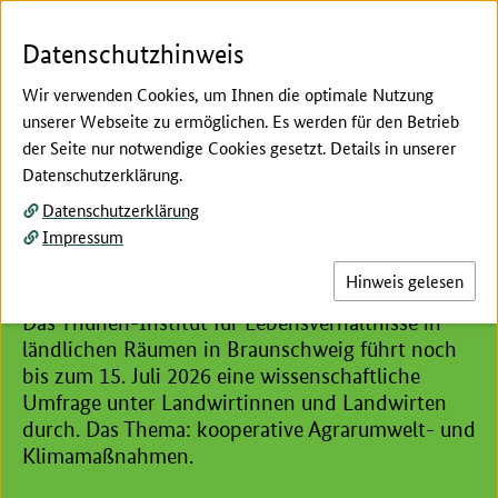
Zum Seiteninhalt
Zur Suche
Zur Hauptnavigation
Zur Metanavigation
Zur Unternavigation
Zur Fußnavigation
Menü
Suc
Datenschutzhinweis
Wir verwenden Cookies, um Ihnen die optimale Nutzung
unserer Webseite zu ermöglichen. Es werden für den Betrieb
der Seite nur notwendige Cookies gesetzt. Details in unserer
Hier beginnt der Hauptinhalt dieser Seite
Datenschutzerklärung.
Kooperative Agrarumweltmaßnahmen
Datenschutzerklärung
Umfrage des Thünen-
Impressum
Instituts
Hinweis gelesen
Das Thünen-Institut für Lebensverhältnisse in
ländlichen Räumen in Braunschweig führt noch
bis zum 15. Juli 2026 eine wissenschaftliche
Umfrage unter Landwirtinnen und Landwirten
durch. Das Thema: kooperative Agrarumwelt- und
Klimamaßnahmen.