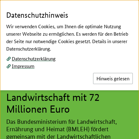
Zum Seiteninhalt
Zur Suche
Zur Hauptnavigation
Zur Metanavigation
Zur Unternavigation
Zur Fußnavigation
Menü
Suc
Datenschutzhinweis
Wir verwenden Cookies, um Ihnen die optimale Nutzung
unserer Webseite zu ermöglichen. Es werden für den Betrieb
der Seite nur notwendige Cookies gesetzt. Details in unserer
Hier beginnt der Hauptinhalt dieser Seite
Datenschutzerklärung.
Pressemitteilung des Bundesministeriums für
Datenschutzerklärung
Landwirtschaft, Ernährung und Heimat
Impressum
BMLEH fördert alternative
Hinweis gelesen
Antriebe in der
Landwirtschaft mit 72
Millionen Euro
Das Bundesministerium für Landwirtschaft,
Ernährung und Heimat (BMLEH) fördert
gemeinsam mit der Landwirtschaftlichen