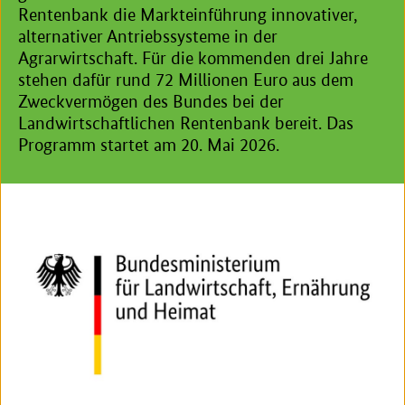
Rentenbank die Markteinführung innovativer,
alternativer Antriebssysteme in der
Agrarwirtschaft. Für die kommenden drei Jahre
stehen dafür rund 72 Millionen Euro aus dem
Zweckvermögen des Bundes bei der
Landwirtschaftlichen Rentenbank bereit. Das
Programm startet am 20. Mai 2026.