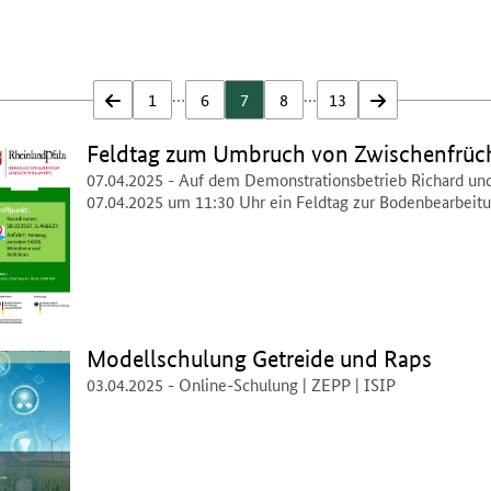
…
…
zurück
1
6
7
8
13
vor
Feldtag zum Umbruch von Zwischenfrüc
07.04.2025
- Auf dem Demonstrationsbetrieb Richard un
07.04.2025 um 11:30 Uhr ein Feldtag zur Bodenbearbeit
Modellschulung Getreide und Raps
03.04.2025
- Online-Schulung | ZEPP | ISIP