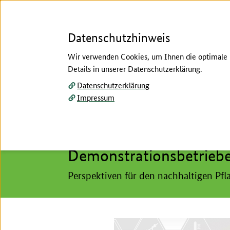
Datenschutzhinweis
Wir verwenden Cookies, um Ihnen die optimale N
Details in unserer Datenschutzerklärung.
Menü
Datenschutzerklärung
Impressum
Startseite
/
Pflanzenbau
/
Ackerbau
/
Ackerbaust
Hier beginnt der Hauptinhalt dieser Seite
Ackerbaustrategie
Demonstrationsbetriebe
Perspektiven für den nachhaltigen Pf