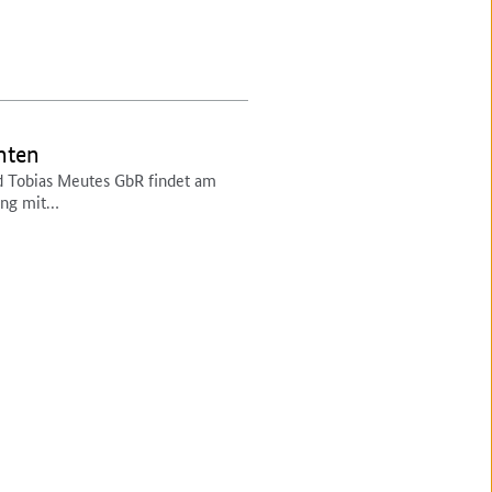
hten
d Tobias Meutes GbR findet am
ung mit…