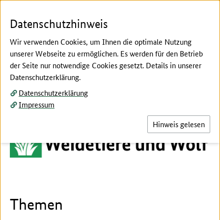
Zum Seiteninhalt
Zur Suche
Zur Hauptnavigation
Zur Metanavigation
Zur Fußnavigation
Menü
Suc
Datenschutzhinweis
Wir verwenden Cookies, um Ihnen die optimale Nutzung
unserer Webseite zu ermöglichen. Es werden für den Betrieb
der Seite nur notwendige Cookies gesetzt. Details in unserer
Willkommen beim:
Datenschutzerklärung.
Datenschutzerklärung
Impressum
Hinweis gelesen
Themen