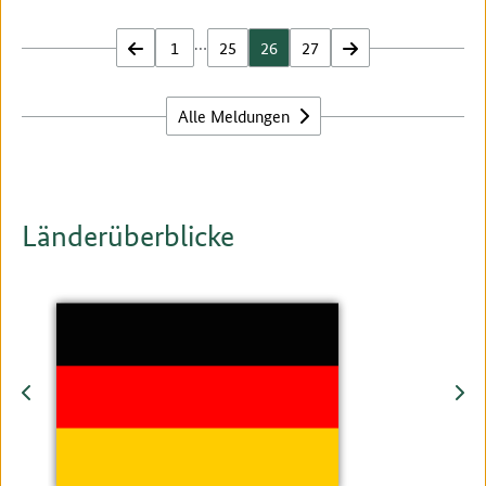
…
zurück
1
25
26
27
vor
Alle Meldungen
Länderüberblicke
zurück
vor