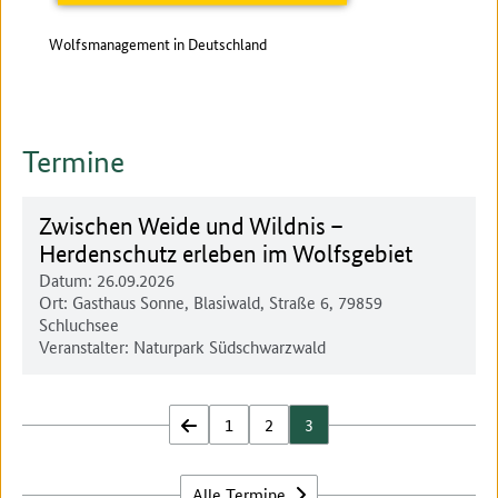
Wolfsmanagement in Deutschland
Wolf
Termine
Zwischen Weide und Wildnis –
Herdenschutz erleben im Wolfsgebiet
Datum:
26.09.2026
Ort:
Gasthaus Sonne, Blasiwald, Straße 6, 79859
Schluchsee
Veranstalter: Naturpark Südschwarzwald
zurück
1
2
3
Alle Termine