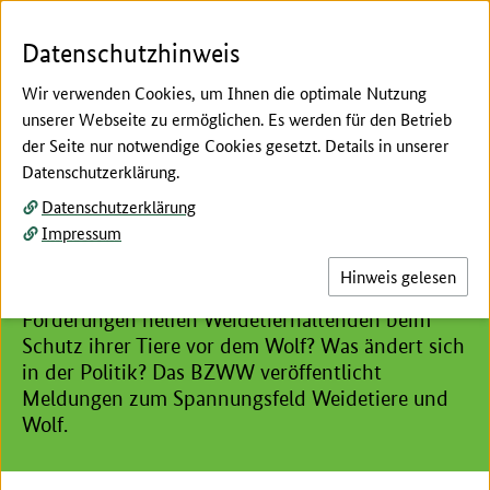
Zum Seiteninhalt
Zur Suche
Zur Hauptnavigation
Zur Metanavigation
Zur Fußnavigation
Menü
Suc
Datenschutzhinweis
Wir verwenden Cookies, um Ihnen die optimale Nutzung
unserer Webseite zu ermöglichen. Es werden für den Betrieb
der Seite nur notwendige Cookies gesetzt. Details in unserer
Willkommen beim:
Datenschutzerklärung.
Datenschutzerklärung
Hier beginnt der Hauptinhalt dieser Seite
Impressum
Meldungen
Hinweis gelesen
Was gibt es Neues im Herdenschutz? Welche
Förderungen helfen Weidetierhaltenden beim
Schutz ihrer Tiere vor dem Wolf? Was ändert sich
in der Politik? Das BZWW veröffentlicht
Meldungen zum Spannungsfeld Weidetiere und
Wolf.