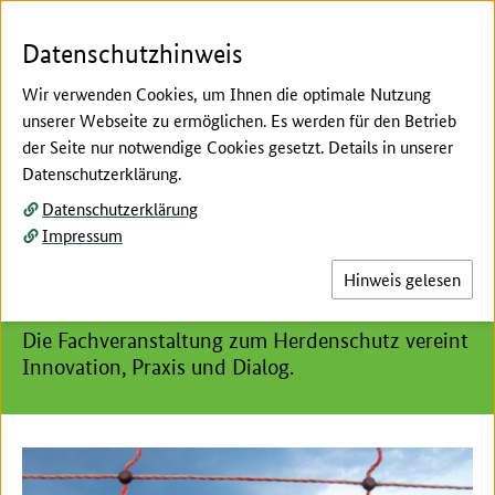
Zum Seiteninhalt
Zur Suche
Zur Hauptnavigation
Zur Metanavigation
Zur Fußnavigation
Menü
Suc
Datenschutzhinweis
Wir verwenden Cookies, um Ihnen die optimale Nutzung
unserer Webseite zu ermöglichen. Es werden für den Betrieb
der Seite nur notwendige Cookies gesetzt. Details in unserer
Willkommen beim:
Datenschutzerklärung.
Datenschutzerklärung
Hier beginnt der Hauptinhalt dieser Seite
Impressum
Gleich anmelden: 2. Echemer
Hinweis gelesen
Zauntag am 4. Juni 2026
Die Fachveranstaltung zum Herdenschutz vereint
Innovation, Praxis und Dialog.